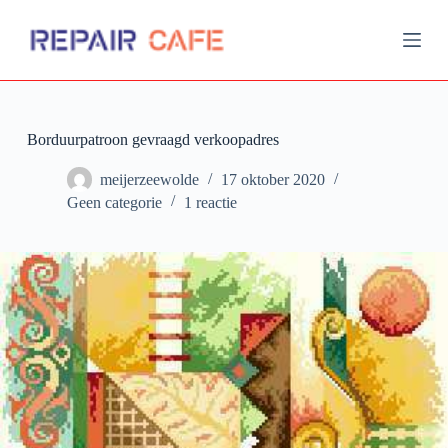
G
a
n
a
a
r
d
Borduurpatroon gevraagd verkoopadres
e
i
meijerzeewolde
17 oktober 2020
n
h
Geen categorie
1 reactie
o
u
d